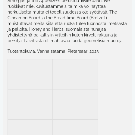
Smörgas’ ja the Appetizers perustuu ‘kivileipään’. Ne
ruokkivat mielikuvitustamme siitä mikä voi näyttää
herkulliselta mutta ei todellisuudessa ole syötävää. The
Cinnamon Board ja the Bread time Board (Brotzeit)
muistuttavat meitä siitä että ruoka tulee luonnosta, metsästä
ja pellolta. Honey and Herbs, suomalaista hunajaa
yhdistettynä paikallisiin yrtteihin kuten kirveli, rakuuna ja
persilja. Lakritsista oli mahtavaa luoda geometisia muotoja.
Tuotantokuvia, Vanha satama, Pietarsaari 2023