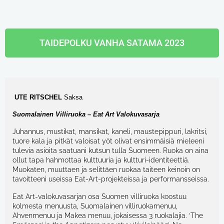
TAIDEPOLKU VANHA SATAMA 2023
UTE RITSCHEL
Saksa
Suomalainen Villiruoka – Eat Art Valokuvasarja
Juhannus, mustikat, mansikat, kaneli, maustepippuri, lakritsi,
tuore kala ja pitkät valoisat yöt olivat ensimmäisiä mieleeni
tulevia asioita saatuani kutsun tulla Suomeen. Ruoka on aina
ollut tapa hahmottaa kulttuuria ja kultturi-identiteettiä.
Muokaten, muuttaen ja selittäen ruokaa taiteen keinoin on
tavoitteeni useissa Eat-Art-projekteissa ja performansseissa.
Eat Art-valokuvasarjan osa Suomen villiruoka koostuu
kolmesta menuusta, Suomalainen villiruokamenuu,
Ahvenmenuu ja Makea menuu, jokaisessa 3 ruokalajia. ‘The