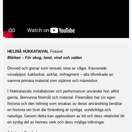
HELINÄ HUKKATAIVAL
Finland
Märken – För skog, land, vind och vatten
Drivved och grenar som rensats rena av vågor. Kasserade
visselpipor, kakburkar, askfat, rörfragment – alla tillverkade av
samma primära material som stjärnor och människor.
I Hukkataivals installationer och performancer använder hon alltid
gamla, återvunna föremål och material. Föremålen har sin egen
historia och den nötning som orsakas av deras användning berättar
en historia om livet där förändring är synliga, oundvikliga och
naturliga. Genom detta kan upplevelsen av tid och dess relativitet bli
en synlig del av hennes verk och dess möjliga tolkningar.