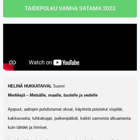
TAIDEPOLKU VANHA SATAMA 2023
HELINÄ HUKKATAIVAL
Suomi
Merkkejä – Metsälle,
maalle, tuulelle ja vedelle
Ajopuut, aaltojen puhdistamat oksat, käytöstä poistetut vispilät,
kakkuvuoka, tuhkakuppi, putkenpätkät, kaikki samoista alkuainesta
kuin tähdet ja ihmiset.