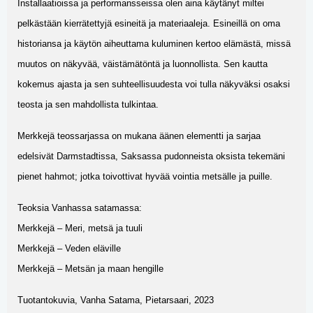
Installaatioissa ja performansseissa olen aina käytänyt miltei
pelkästään kierrätettyjä esineitä ja materiaaleja. Esineillä on oma
historiansa ja käytön aiheuttama kuluminen kertoo elämästä, missä
muutos on näkyvää, väistämätöntä ja luonnollista. Sen kautta
kokemus ajasta ja sen suhteellisuudesta voi tulla näkyväksi osaksi
teosta ja sen mahdollista tulkintaa.
Merkkejä teossarjassa on mukana äänen elementti ja sarjaa
edelsivät Darmstadtissa, Saksassa pudonneista oksista tekemäni
pienet hahmot; jotka toivottivat hyvää vointia metsälle ja puille.
Teoksia Vanhassa satamassa:
Merkkejä – Meri, metsä ja tuuli
Merkkejä – Veden eläville
Merkkejä – Metsän ja maan hengille
Tuotantokuvia, Vanha Satama, Pietarsaari, 2023